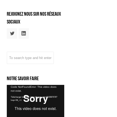
rejoignez nous sur nos réseaux
sociaux
Notre savoir faire
Lecteur
Code NotFoundError: This video does
not exist.
vidéo
Télécharger le fichier: https://vimeo.com/216987678?
loop=0&_=1