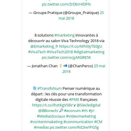
pic.twitter.com/ZrDbrHlDFN
— Groupe Pratique (@Groupe_Pratique)
25
mai 2018
8 solutions
#marketing
innovantes à
découvrir au salon Viva Technology 2018 via
@Emarketing_fr
https://t.co/MhI0yTE0gU
#VivaTech
#VivaTech2018
#digitalmarketing
pic.twitter.com/xcjyMGRE5K
— Jonathan Chan
(@ChanPerco)
25 mai
2018
#TransfoNum
Penser numérique au
départ : les clés pour une transformation
digitale réussie des
#PME
françaises
https://t.co/lhztKgVS6V
v
@Siecledigital
@BBonechi
#econum
#rh
#jri
#MediasSociaux
#videomarketing
#contentmaketing
#communication
#CM
#medias
pic.twitter.com/Rd2IwYFG5g