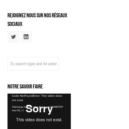
rejoignez nous sur nos réseaux
sociaux
Notre savoir faire
Lecteur
Code NotFoundError: This video does
not exist.
vidéo
Télécharger le fichier: https://vimeo.com/216987678?
loop=0&_=1