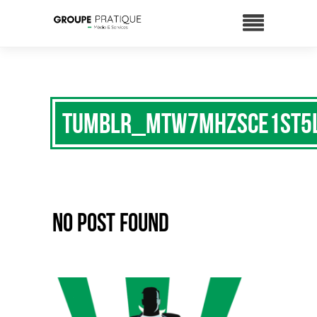
tumblr_mtw7mhZsCe1st5
No Post Found