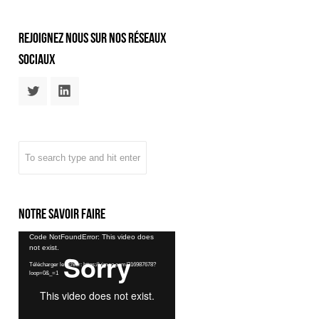
rejoignez nous sur nos réseaux
sociaux
Notre savoir faire
Lecteur
Code NotFoundError: This video does
not exist.
vidéo
Télécharger le fichier: https://vimeo.com/216987678?
loop=0&_=1