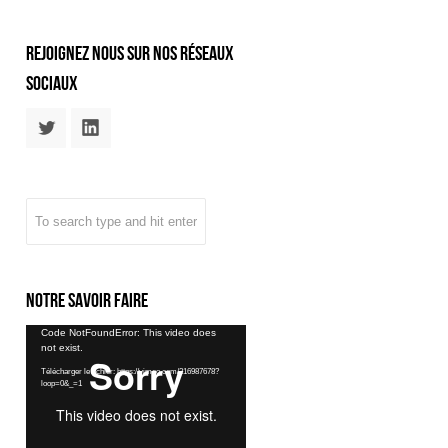
rejoignez nous sur nos réseaux
sociaux
Notre savoir faire
Lecteur
Code NotFoundError: This video does
not exist.
vidéo
Télécharger le fichier: https://vimeo.com/216987678?
loop=0&_=1